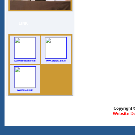
LINK
www.lsbuaabi.co.id
www.lpjk.pu.go.id
www.pu.go.id
Copyright 
Website D