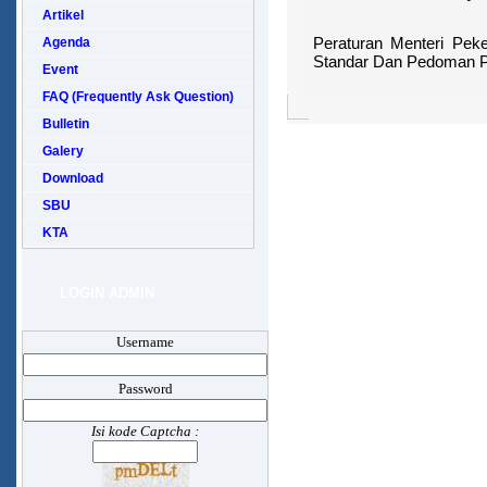
Artikel
Agenda
Peraturan Menteri Pe
Standar Dan Pedoman Pe
Event
FAQ (Frequently Ask Question)
Bulletin
Galery
Download
SBU
KTA
LOGIN ADMIN
Username
Password
Isi kode Captcha :